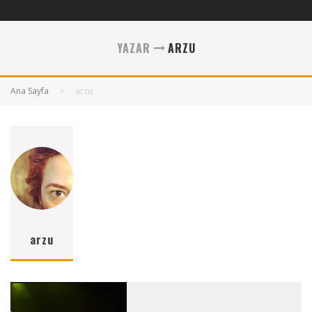
YAZAR
ARZU
Ana Sayfa
arzu
arzu